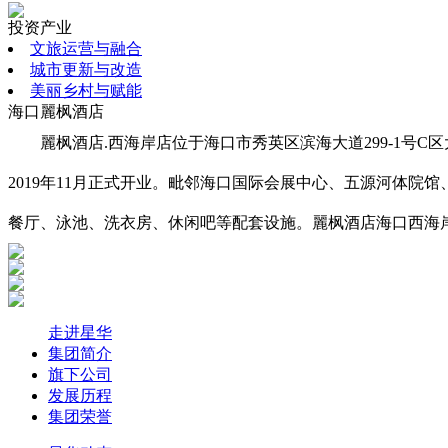
投资产业
文旅运营与融合
城市更新与改造
美丽乡村与赋能
海口麗枫酒店
麗枫酒店.西海岸店位于海口市秀英区滨海大道299-1号C
2019年11月正式开业。毗邻海口国际会展中心、五源河体院
餐厅、泳池、洗衣房、休闲吧等配套设施。麗枫酒店海口西海
走进星华
集团简介
旗下公司
发展历程
集团荣誉