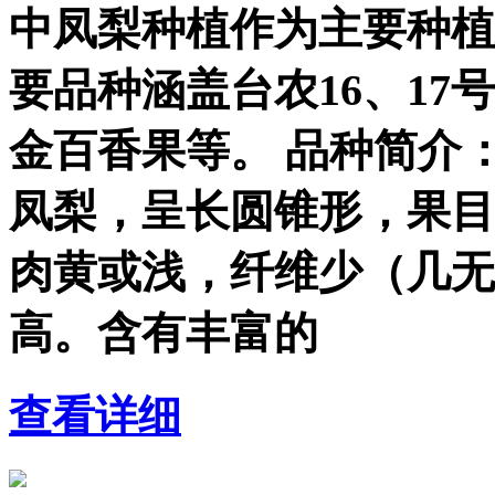
中凤梨种植作为主要种植
要品种涵盖台农16、1
金百香果等。 品种简介：
凤梨，呈长圆锥形，果目
肉黄或浅，纤维少（几无
高。含有丰富的
查看详细