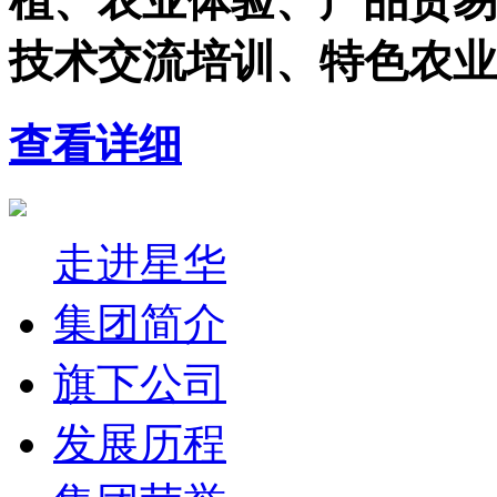
植、农业体验、产品贸易
技术交流培训、特色农业
查看详细
走进星华
集团简介
旗下公司
发展历程