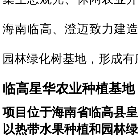
海南临高、澄迈致力建
园林绿化树基地，形成有
临高星华农业种植基地
项目位于海南省临高县皇
以热带水果种植和园林绿