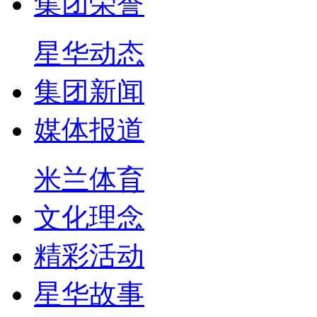
集团荣誉
星华动态
集团新闻
媒体报道
米兰体育
文化理念
精彩活动
星华故事