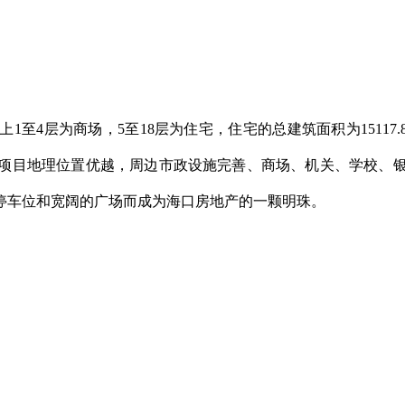
4层为商场，5至18层为住宅，住宅的总建筑面积为15117.8
项目地理位置优越，周边市政设施完善、商场、机关、学校、
停车位和宽阔的广场而成为海口房地产的一颗明珠。