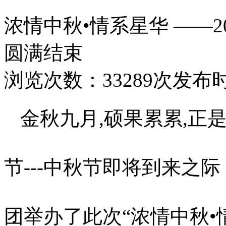
浓情中秋•情系星华 ——
圆满结束
浏览次数：33289次
发布时间
金秋九月,硕果累累,正
节---中秋节即将到来之际
团举办了此次“浓情中秋•