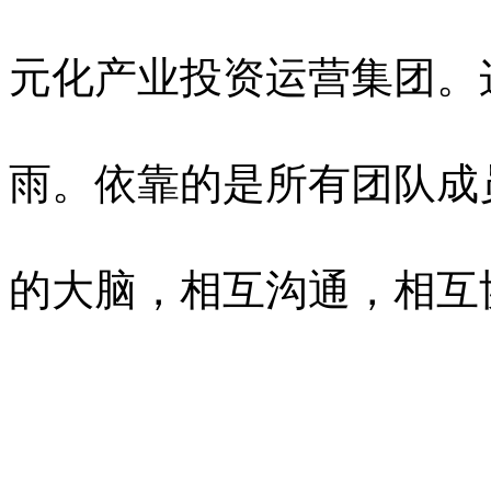
元化产业投资运营集团。
雨。依靠的是所有团队成
的大脑，相互沟通，相互