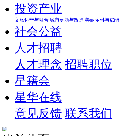
投资产业
文旅运营与融合
城市更新与改造
美丽乡村与赋能
社会公益
人才招聘
人才理念
招聘职位
星籍会
星华在线
意见反馈
联系我们