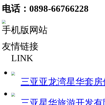
电话：0898-66766228
手机版网站
友情链接
LINK
三亚亚龙湾星华套房
三亚星华旅游开发有