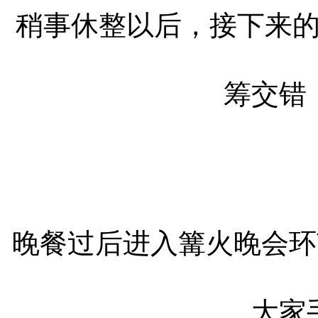
稍事休整以后，接下来
筹交错
晚餐过后进入篝火晚会环
大家