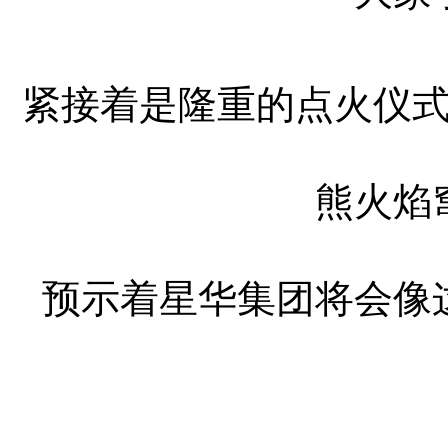
紧接着是隆重的点火仪
熊火焰
预示着星华集团将会像