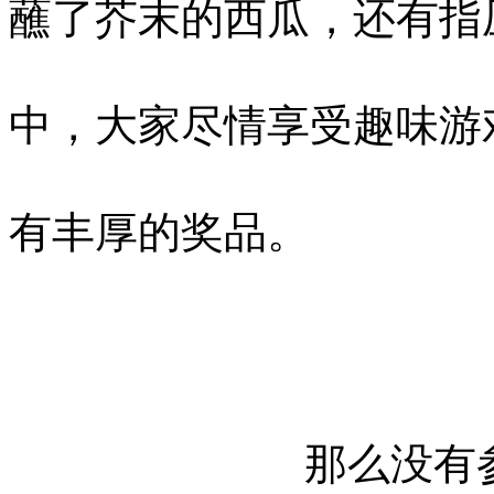
蘸了芥末的西瓜，还有指
中，大家尽情享受趣味游
有丰厚的奖品。
那么没有