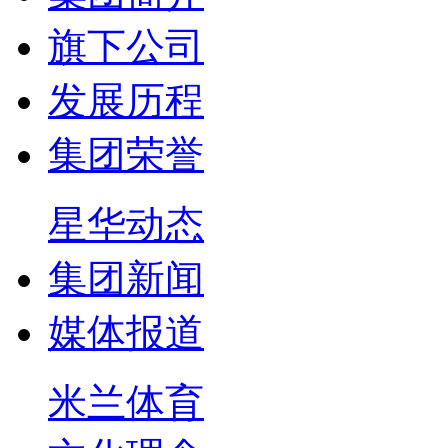
旗下公司
发展历程
集团荣誉
星华动态
集团新闻
媒体报道
米兰体育