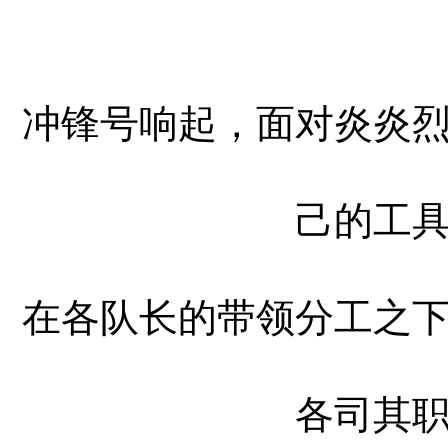
冲锋号响起，面对炎炎
己的工
在各队长的带领分工之
各司其