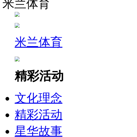
米兰体育
米兰体育
精彩活动
文化理念
精彩活动
星华故事